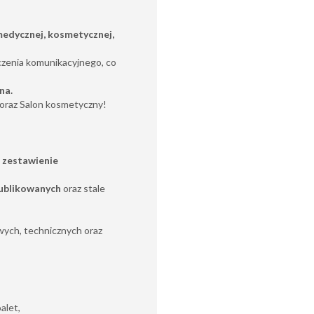
edycznej, kosmetycznej,
czenia komunikacyjnego, co
na
.
a oraz Salon kosmetyczny!
 zestawienie
ublikowanych
oraz stale
ych, technicznych oraz
alet,