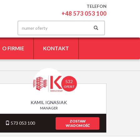
TELEFON
+48 573 053 100
O FIRMIE
KONTAKT
532
OFERT
KAMIL IGNASIAK
MANAGER
ZOSTAW
573 053 100
WIADOMOŚĆ