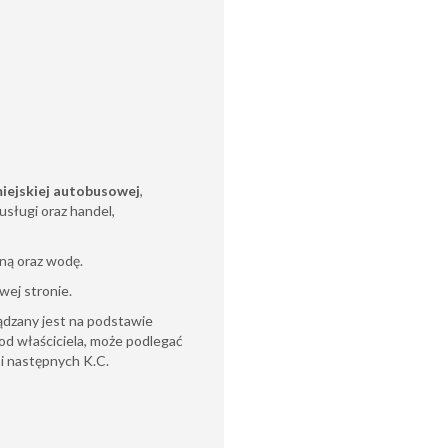
iejskiej autobusowej
,
usługi oraz handel,
zną oraz wodę.
awej stronie.
ądzany jest na podstawie
od właściciela, może podlegać
6 i następnych K.C.