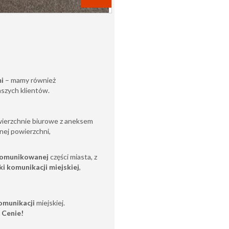
mi
– mamy również
aszych klientów.
owierzchnie biurowe z aneksem
nej powierzchni,
komunikowanej
części miasta, z
ki komunikacji miejskiej
,
omunikacji
miejskiej.
 Cenie!