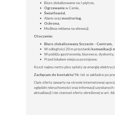
Biuro zlokalizowane na I piętrze,
Ogrzewanie
w Cenie,
Światłowód
,
Alarm oraz
monitoring
,
Ochrona
,
Możliwa reklama na elewacji.
Otoczenie:
Biuro zlokalizowany Szczecin - Centrum,
W odległości 20 m przystanki
komunikacji m
W pobliżu gastronomia, biurowce, dyskonty, 
Przed lokalem miejsca postojowe.
Koszt najmu netto plus opłaty za energię elektryc
Zachęcam do kontaktu!
Nr. tel. w zakładce po pr
Opis oferty zawarty na stronie internetowej sporz
oględzin nieruchomości oraz informacji uzyskanych 
aktualizacji i nie stanowi oferty określonej w art. 6