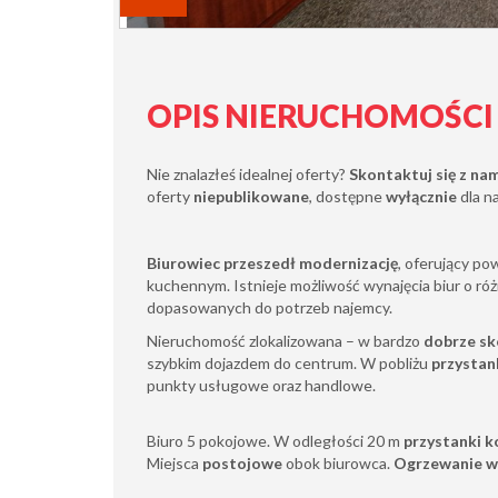
OPIS NIERUCHOMOŚCI
Nie znalazłeś idealnej oferty?
Skontaktuj się z na
oferty
niepublikowane
, dostępne
wyłącznie
dla n
Biurowiec przeszedł modernizację
, oferujący p
kuchennym. Istnieje możliwość wynajęcia biur o róż
dopasowanych do potrzeb najemcy.
Nieruchomość zlokalizowana – w bardzo
dobrze s
szybkim dojazdem do centrum. W pobliżu
przystan
punkty usługowe oraz handlowe.
Biuro 5 pokojowe. W odległości 20 m
przystanki k
Miejsca
postojowe
obok biurowca.
Ogrzewanie w