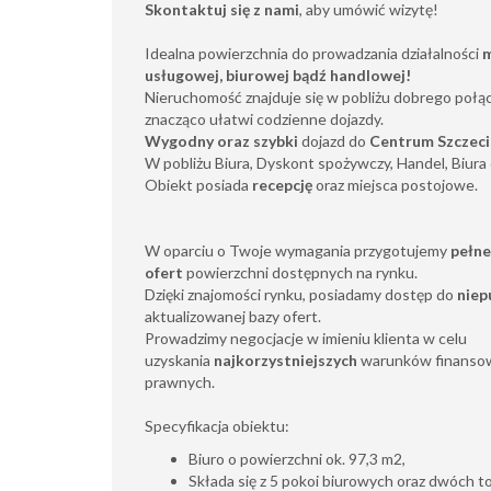
Skontaktuj się z nami
, aby umówić wizytę!
Idealna powierzchnia do prowadzania działalności
m
usługowej, biurowej bądź handlowej!
Nieruchomość znajduje się w pobliżu dobrego połą
znacząco ułatwi codzienne dojazdy.
Wygodny oraz szybki
dojazd do
Centrum Szczeci
W pobliżu Biura, Dyskont spożywczy, Handel, Biur
Obiekt posiada
recepcję
oraz miejsca postojowe.
W oparciu o Twoje wymagania przygotujemy
pełne
ofert
powierzchni dostępnych na rynku.
Dzięki znajomości rynku, posiadamy dostęp do
niep
aktualizowanej bazy ofert.
Prowadzimy negocjacje w imieniu klienta w celu
uzyskania
najkorzystniejszych
warunków finansow
prawnych .
Specyfikacja obiektu:
Biuro o powierzchni ok. 97,3 m2,
Składa się z 5 pokoi biurowych oraz dwóch to