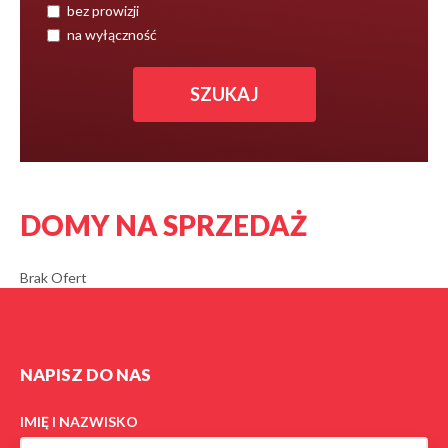
bez prowizji
na wyłączność
DOMY NA SPRZEDAŻ
Brak Ofert
NAPISZ DO NAS
IMIĘ I NAZWISKO