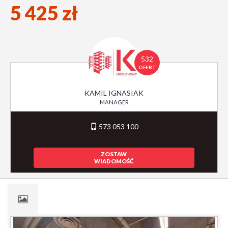
5 425 zł
532
OFERT
KAMIL IGNASIAK
MANAGER
573 053 100
ZOSTAW
WIADOMOŚĆ