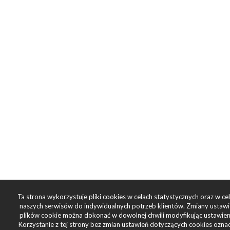
Ta strona wykorzystuje pliki cookies w celach statystycznych oraz w c
naszych serwisów do indywidualnych potrzeb klientów. Zmiany ustaw
plików cookie można dokonać w dowolnej chwili modyfikując ustawieni
Korzystanie z tej strony bez zmian ustawień dotyczących cookies ozna