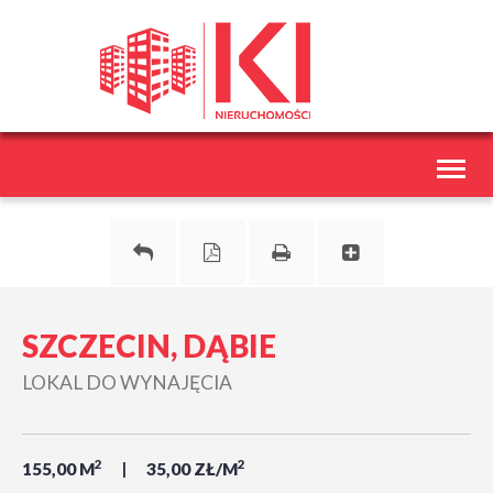
Toggl
naviga
SZCZECIN, DĄBIE
LOKAL DO WYNAJĘCIA
2
2
155,00 M
35,00 ZŁ/M