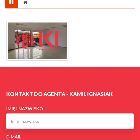
KONTAKT DO AGENTA - KAMIL IGNASIAK
IMIĘ I NAZWISKO
E-MAIL