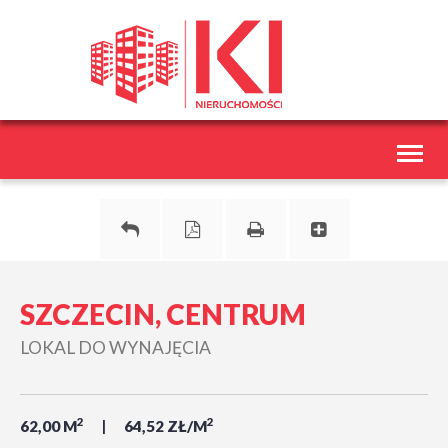
Toggl
naviga
SZCZECIN, CENTRUM
LOKAL DO WYNAJĘCIA
2
2
62,00 M
64,52 ZŁ/M