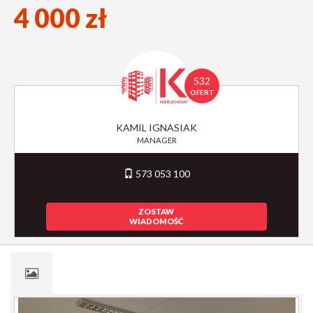
4 000 zł
532
OFERT
KAMIL IGNASIAK
MANAGER
573 053 100
ZOSTAW
WIADOMOŚĆ