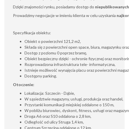
Dzięki znajomości rynku, posiadamy dostęp do
niepublikowanych
Prowadzimy negocjacje w imieniu klienta w celu uzyskania
najkor
Specyfikacja obiektu:
Obiekt o powierzchni 121,2 m2,
Składa się z powierzchni open space, biura, magazynku oraz
Dostęp z poziomu 0 poprzez bramę,
Obiekt bezpieczny dzięki - ochronie fizycznej oraz monitori
Rozprowadzona infrastruktura tele- informatyczna,
Istnieje możliwość wynajęcia placu oraz powierzchni maga
Dostępny parking.
Otoczenie:
Lokalizacja: Szczecin - Dąbie,
W sąsiedztwie magazyny, usługi, produkcja oraz handel,
Przystanki komunikacji miejskiej oddalone o 150 m,
W pobliżu biurowiec, dyskont, fitness, usługi oraz magazyn
Droga A6 oraz S10 oddalona o 2,8 km,
Odległość od ulicy Struga 1,4 km,
Centrum Szczecina oddalone o 12 km,