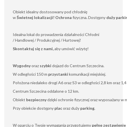
Obiekt idealny dostosowany pod chłodnię
w
Świetnej lokalizacji! Ochrona
fizyczna
.
Dostępny
duży parki
Idealna lokal do prowadzenia działalności Chłodni
/ Handlowej / Produkcyjnej / Hurtowej!
Skontaktuj się z nami,
aby umówić wizytę!
Wygodny
oraz
szybki
dojazd do Centrum Szczecina.
W odległości 150 m
przystanki
komunikacji miejskiej.
Położona niedaleko drogi A6 oraz S3 w odległości 2,8 km oraz 1,4 
Centrum Szczecina oddalone o 12 km.
Obiekt
bezpieczny
dzięki ochronie fizycznej oraz wyposażany w m
Przy obiekcie dostępny
plac
oraz duży
parking
.
W oparciu o Twoje wymagania przygotujemy
pełne zestawienie 