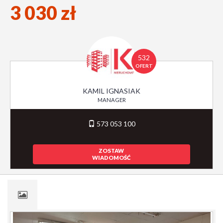
3 030 zł
532
OFERT
KAMIL IGNASIAK
MANAGER
573 053 100
ZOSTAW
WIADOMOŚĆ