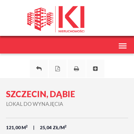
Toggl
naviga
SZCZECIN, DĄBIE
LOKAL DO WYNAJĘCIA
2
2
121,00 M
25,04 ZŁ/M