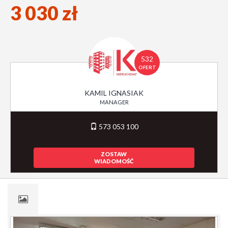
3 030 zł
532
OFERT
KAMIL IGNASIAK
MANAGER
573 053 100
ZOSTAW
WIADOMOŚĆ