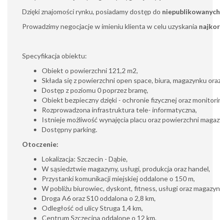
Dzięki znajomości rynku, posiadamy dostęp do
niepublikowanych
Prowadzimy negocjacje w imieniu klienta w celu uzyskania
najkor
Specyfikacja obiektu:
Obiekt o powierzchni 121,2 m2,
Składa się z powierzchni open space, biura, magazynku oraz
Dostęp z poziomu 0 poprzez bramę,
Obiekt bezpieczny dzięki - ochronie fizycznej oraz monitori
Rozprowadzona infrastruktura tele- informatyczna,
Istnieje możliwość wynajęcia placu oraz powierzchni maga
Dostępny parking.
Otoczenie:
Lokalizacja: Szczecin - Dąbie,
W sąsiedztwie magazyny, usługi, produkcja oraz handel,
Przystanki komunikacji miejskiej oddalone o 150 m,
W pobliżu biurowiec, dyskont, fitness, usługi oraz magazyn
Droga A6 oraz S10 oddalona o 2,8 km,
Odległość od ulicy Struga 1,4 km,
Centrum Szczecina oddalone o 12 km,