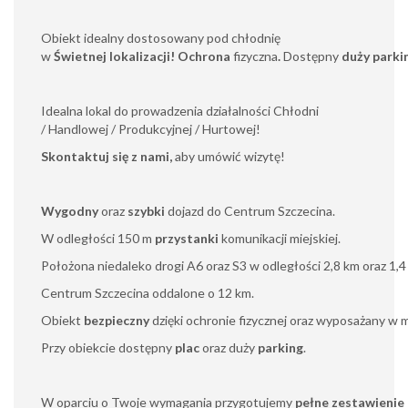
Obiekt idealny dostosowany pod chłodnię
w
Świetnej lokalizacji! Ochrona
fizyczna
.
Dostępny
duży parki
Idealna lokal do prowadzenia działalności Chłodni
/ Handlowej / Produkcyjnej / Hurtowej!
Skontaktuj się z nami,
aby umówić wizytę!
Wygodny
oraz
szybki
dojazd do Centrum Szczecina.
W odległości 150 m
przystanki
komunikacji miejskiej.
Położona niedaleko drogi A6 oraz S3 w odległości 2,8 km oraz 1,4 
Centrum Szczecina oddalone o 12 km.
Obiekt
bezpieczny
dzięki ochronie fizycznej oraz wyposażany w m
Przy obiekcie dostępny
plac
oraz duży
parking
.
W oparciu o Twoje wymagania przygotujemy
pełne zestawienie 