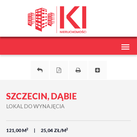
Toggl
naviga
SZCZECIN, DĄBIE
LOKAL DO WYNAJĘCIA
2
2
121,00 M
25,04 ZŁ/M