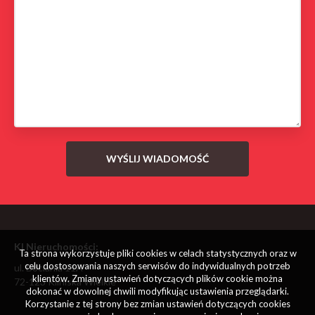
KI Nieruchomości:
Ta strona wykorzystuje pliki cookies w celach statystycznych oraz w
celu dostosowania naszych serwisów do indywidualnych potrzeb
ul. Bociania 11A
klientów. Zmiany ustawień dotyczących plików cookie można
72-123 Kliniska Wielkie
dokonać w dowolnej chwili modyfikując ustawienia przeglądarki.
Korzystanie z tej strony bez zmian ustawień dotyczących cookies