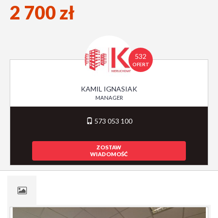
2 700 zł
532
OFERT
KAMIL IGNASIAK
MANAGER
573 053 100
ZOSTAW
WIADOMOŚĆ