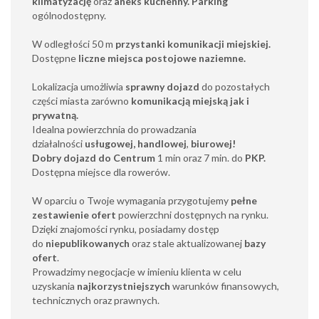
klimatyzację
oraz
aneks kuchenny. Parking
ogólnodostępny.
W odległości 50 m
przystanki komunikacji miejskiej
.
Dostępne
liczne miejsca postojowe naziemne.
Lokalizacja umożliwia
sprawny dojazd
do pozostałych
części miasta zarówno
komunikacją miejską jak i
prywatną.
Idealna powierzchnia do prowadzania
działalności
usługowej,
handlowej
,
biurowej!
Dobry dojazd do Centrum
1 min oraz 7 min. do
PKP.
Dostępna miejsce dla rowerów.
W oparciu o Twoje wymagania przygotujemy
pełne
zestawienie ofert
powierzchni dostępnych na rynku.
Dzięki znajomości rynku, posiadamy dostęp
do
niepublikowanych
oraz stale aktualizowanej
bazy
ofert
.
Prowadzimy negocjacje w imieniu klienta w celu
uzyskania
najkorzystniejszych
warunków finansowych,
technicznych oraz prawnych.