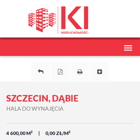
Toggl
naviga
SZCZECIN, DĄBIE
HALA DO WYNAJĘCIA
2
2
4 600,00 M
0,00 ZŁ/M