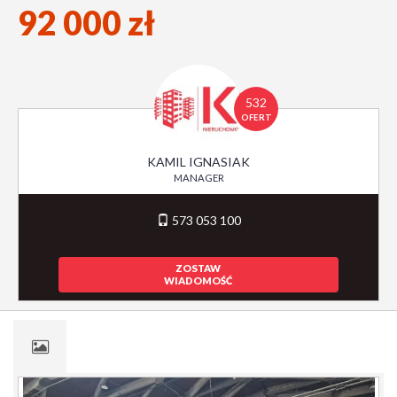
92 000 zł
532
OFERT
KAMIL IGNASIAK
MANAGER
573 053 100
ZOSTAW
WIADOMOŚĆ