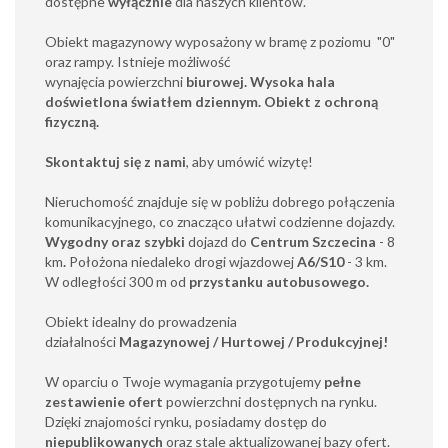
dostępne
wyłącznie
dla naszych klientów.
Obiekt magazynowy wyposażony w bramę z poziomu "0"
oraz rampy. Istnieje możliwość
wynajęcia powierzchni
biurowej
. Wysoka hala
doświetlona światłem dziennym. Obiekt z ochroną
fizyczną.
Skontaktuj się z nami
, aby umówić wizytę!
Nieruchomość znajduje się w pobliżu dobrego połączenia
komunikacyjnego, co znacząco ułatwi codzienne dojazdy.
Wygodny oraz szybki
dojazd do
Centrum Szczecina
- 8
km
.
Położona niedaleko drogi wjazdowej
A6/S10
-
3 km.
W odległości 300 m od
przystanku autobusowego.
Obiekt idealny do prowadzenia
działalności
Magazynowej / Hurtowej / Produkcyjnej!
W oparciu o Twoje wymagania przygotujemy
pełne
zestawienie ofert
powierzchni dostępnych na rynku.
Dzięki znajomości rynku, posiadamy dostęp do
niepublikowanych
oraz stale aktualizowanej bazy ofert.