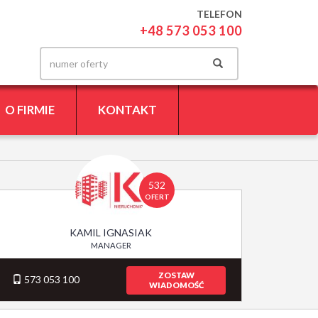
TELEFON
+48 573 053 100
O FIRMIE
KONTAKT
532
OFERT
KAMIL IGNASIAK
MANAGER
ZOSTAW
573 053 100
WIADOMOŚĆ