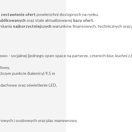
 zestawienie ofert
powierzchni dostępnych na rynku.
ublikowanych
oraz stale aktualizowanej
bazy ofert.
yskania
najkorzystniejszych
warunków finansowych, technicznych oraz
urowo - socjalnej (jednego open space na parterze, czterech biur, kuchni z
adowy,
ższym punkcie (kalenicy) 9,5 m
 dachowe oraz oświetlenie LED,
arowych i osobowych oraz plac manewrowy.