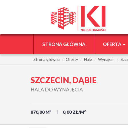
STRONA GŁÓWNA
OFERTA
Strona główna
Oferty
Hale
Wynajem
Szc
SZCZECIN, DĄBIE
HALA DO WYNAJĘCIA
2
2
870,00 M
0,00 ZŁ/M