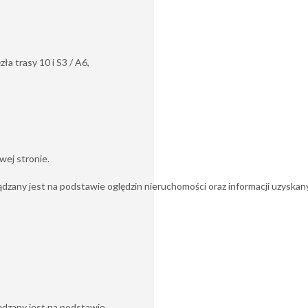
ła trasy 10 i S3 / A6,
wej stronie.
zany jest na podstawie oględzin nieruchomości oraz informacji uzyskanych
ądzany jest na podstawie