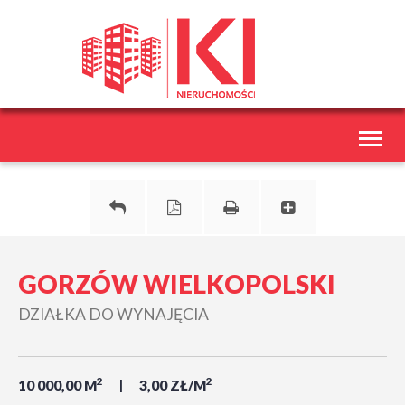
Toggl
naviga
GORZÓW WIELKOPOLSKI
DZIAŁKA DO WYNAJĘCIA
2
2
10 000,00 M
3,00 ZŁ/M