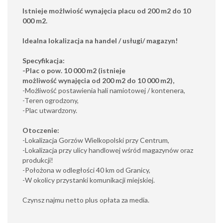
Istnieje możlwiość wynajęcia placu od 200 m2 do 10
000 m2.
Idealna lokalizacja na handel / usługi/ magazyn!
Specyfikacja:
-Plac o pow. 10 000 m2 (istnieje
możliwość wynajęcia od 200 m2 do 10 000 m2),
-Możliwość postawienia hali namiotowej / kontenera,
-Teren ogrodzony,
-Plac utwardzony.
Otoczenie:
-Lokalizacja Gorzów Wielkopolski przy Centrum,
-Lokalizacja przy ulicy handlowej wśród magazynów oraz
produkcji!
-Położona w odległości 40 km od Granicy,
-W okolicy przystanki komunikacji miejskiej.
Czynsz najmu netto plus opłata za media.