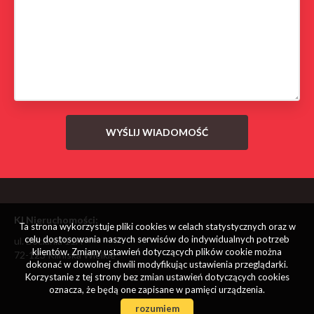
KI Nieruchomości:
Ta strona wykorzystuje pliki cookies w celach statystycznych oraz w
celu dostosowania naszych serwisów do indywidualnych potrzeb
ul. Bociania 11A
klientów. Zmiany ustawień dotyczących plików cookie można
72-123 Kliniska Wielkie
dokonać w dowolnej chwili modyfikując ustawienia przeglądarki.
Korzystanie z tej strony bez zmian ustawień dotyczących cookies
oznacza, że będą one zapisane w pamięci urządzenia.
rozumiem