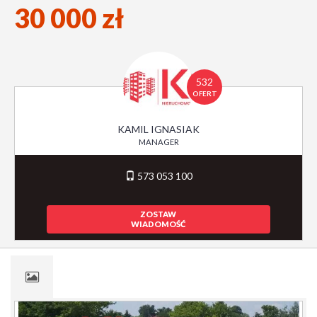
30 000 zł
532
OFERT
KAMIL IGNASIAK
MANAGER
573 053 100
ZOSTAW
WIADOMOŚĆ