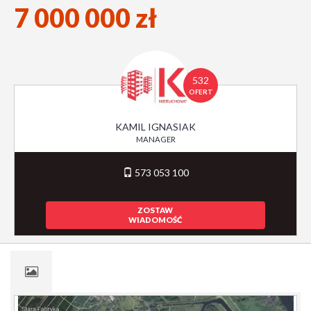
7 000 000 zł
532
OFERT
KAMIL IGNASIAK
MANAGER
573 053 100
ZOSTAW
WIADOMOŚĆ