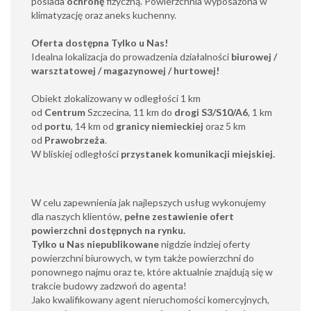
posiada
ochronę
fizyczną. Powierzchnia wyposażona w
klimatyzację oraz aneks kuchenny.
Oferta dostępna Tylko u Nas!
Idealna lokalizacja do prowadzenia działalności
biurowej /
warsztatowej / magazynowej / hurtowej!
Obiekt zlokalizowany w odległości 1 km
od
Centrum
Szczecina, 11 km do
drogi S3/S10/A6
, 1 km
od
portu
, 14 km od
granicy niemieckiej
oraz 5 km
od
Prawobrzeża
.
W bliskiej odległości
przystanek komunikacji miejskiej.
W celu zapewnienia jak najlepszych usług wykonujemy
dla naszych klientów,
pełne zestawienie ofert
powierzchni dostępnych na rynku.
Tylko u Nas niepublikowane
nigdzie indziej oferty
powierzchni biurowych, w tym także powierzchni do
ponownego najmu oraz te, które aktualnie znajdują się w
trakcie budowy zadzwoń do agenta!
Jako kwalifikowany agent nieruchomości komercyjnych,