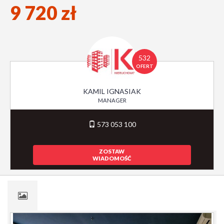
9 720 zł
532
OFERT
KAMIL IGNASIAK
MANAGER
573 053 100
ZOSTAW
WIADOMOŚĆ