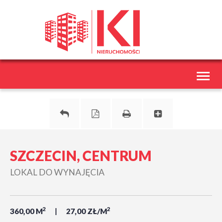
Toggl
naviga
SZCZECIN, CENTRUM
LOKAL DO WYNAJĘCIA
2
2
360,00 M
27,00 ZŁ/M