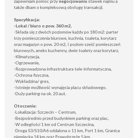
zapewniam pomoc przy
negocjowaniu
stawek najmu a
także dbam o kompleksową obsługę transakcji.
Specyfikacja:
-Lokal / biuro o pow. 360 m2,
-Składa się z dwóch poziomów każdy po 180 m2: parter
trzy pomieszczenia biurowe, kuchnia, toaleta, korytarz
oraz magazyn o pow. 20 m2, I poziom sześć pomieszczeń
biurowych, aneks kuchenny, dwie toalety oraz korytarz,
-Klimatyzacja,
-Ogrzewanie,
-Rozprowadzona infrastruktura tele-informatyczna,
-Ochrona fizyczna,
-Wykładzina/ gres,
-Istnieje możliwość wynajęcia placu składowego.
-Duży parking na ok. 20 aut.
Otoczenie:
-Lokalizacja: Szczecin – Centrum,
-Bezpośrednio przed budynkiem parking oraz plac,
-W odległości 1 km od Centrum Szczecina,
-Droga S3/S10/A6 oddalona o 11 km, Port 1 km, Granica
niemiecka 14 km oraz Prawobrzeże 5 km,