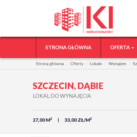
STRONA GŁÓWNA
OFERTA
Strona główna
Oferty
Lokale
Wynajem
Sz
SZCZECIN, DĄBIE
LOKAL DO WYNAJĘCIA
2
2
27,00 M
33,00 ZŁ/M