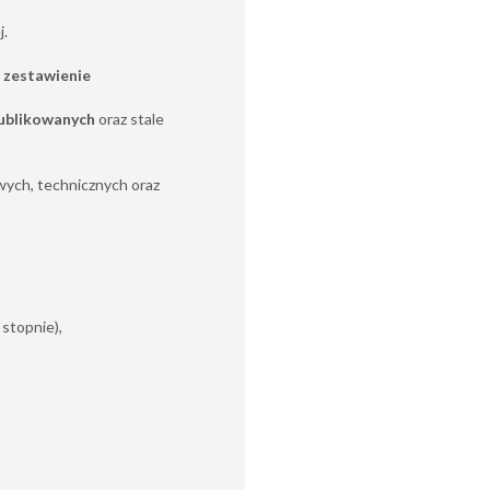
j.
 zestawienie
ublikowanych
oraz stale
ych, technicznych oraz
 stopnie),