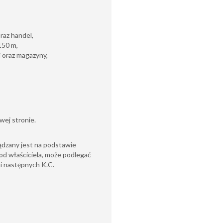
raz handel,
150 m,
i oraz magazyny,
wej stronie.
ądzany jest na podstawie
od właściciela, może podlegać
6 i następnych K.C.