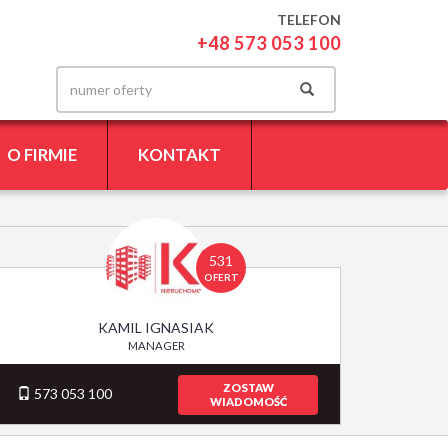
TELEFON
+48 573 053 100
O FIRMIE
KONTAKT
531
OFERT
KAMIL IGNASIAK
MANAGER
ZOSTAW
573 053 100
WIADOMOŚĆ