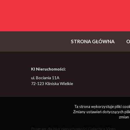
STRONA GŁÓWNA
O
KI Nieruchomości:
ul. Bociania 11A
72-123 Kliniska Wielkie
Ta strona wykorzystuje pliki co
Zmiany ustawień dotyczących plik
zmian 
Program dla biur nieruchomości
Galactica Virgo