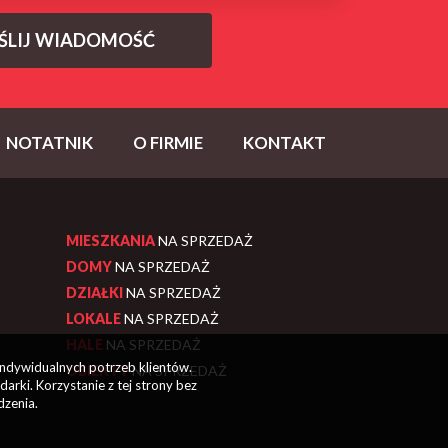
NOTATNIK
O FIRMIE
KONTAKT
MIESZKANIA
NA SPRZEDAŻ
DOMY
NA SPRZEDAŻ
DZIAŁKI
NA SPRZEDAŻ
LOKALE
NA SPRZEDAŻ
HALE
NA SPRZEDAŻ
indywidualnych potrzeb klientów.
OBIEKTY
NA SPRZEDAŻ
rki. Korzystanie z tej strony bez
dzenia.