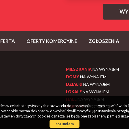
FERTA
OFERTY KOMERCYJNE
ZGŁOSZENIA
MIESZKANIA
NA WYNAJEM
DOMY
NA WYNAJEM
DZIAŁKI
NA WYNAJEM
LOKALE
NA WYNAJEM
HALE
NA WYNAJEM
okies w celach statystycznych oraz w celu dostosowania naszych serwisów do 
OBIEKTY
NA WYNAJEM
ów cookie można dokonać w dowolnej chwili modyfikując ustawienia przegląda
ustawień dotyczących cookies oznacza, że będą one zapisane w pamięci urzą
rozumiem