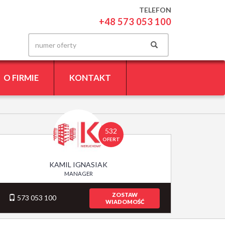
TELEFON
+48 573 053 100
O FIRMIE
KONTAKT
532
OFERT
KAMIL IGNASIAK
MANAGER
ZOSTAW
573 053 100
WIADOMOŚĆ