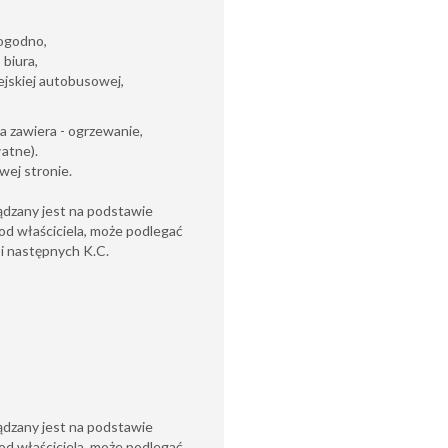
Pogodno,
 biura,
ejskiej autobusowej,
a zawiera - ogrzewanie,
łatne).
wej stronie.
ądzany jest na podstawie
od właściciela, może podlegać
6 i następnych K.C.
ądzany jest na podstawie
od właściciela, może podlegać