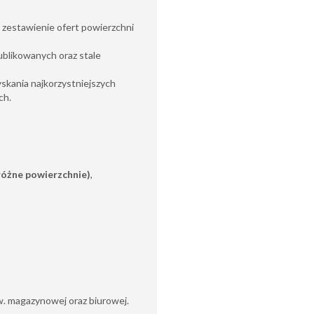
zestawienie ofert powierzchni
ublikowanych oraz stale
yskania najkorzystniejszych
h .
różne powierzchnie)
,
. magazynowej oraz biurowej.