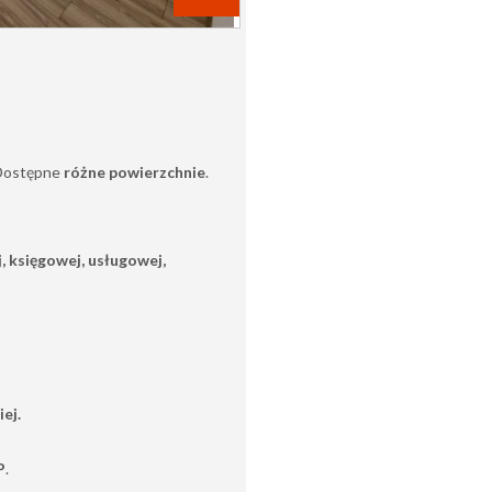
 Dostępne
różne powierzchnie
.
.
, księgowej, usługowej,
ej.
P
.