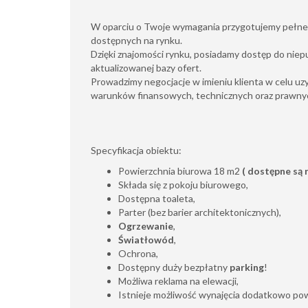
W oparciu o Twoje wymagania przygotujemy pełne 
dostępnych na rynku.
Dzięki znajomości rynku, posiadamy dostęp do niep
aktualizowanej bazy ofert.
Prowadzimy negocjacje w imieniu klienta w celu uz
warunków finansowych, technicznych oraz prawnyc
Specyfikacja obiektu:
Powierzchnia biurowa 18 m2
( dostępne są 
Składa się z pokoju biurowego,
Dostępna toaleta,
Parter (bez barier architektonicznych),
Ogrzewanie
,
Światłowód
,
Ochrona,
Dostępny duży bezpłatny
parking
!
Możliwa reklama na elewacji,
Istnieje możliwość wynajęcia dodatkowo pow