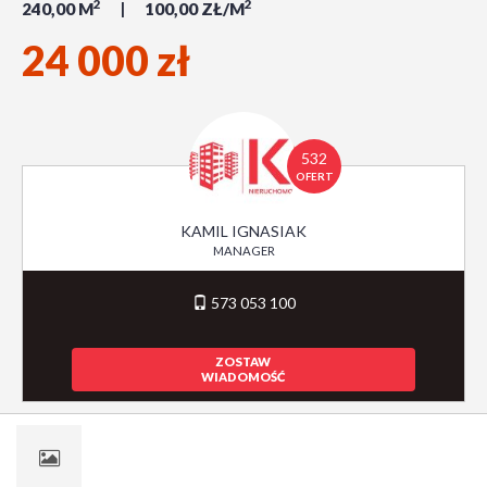
2
2
240,00 M
100,00 ZŁ/M
24 000 zł
532
OFERT
KAMIL IGNASIAK
MANAGER
573 053 100
ZOSTAW
WIADOMOŚĆ