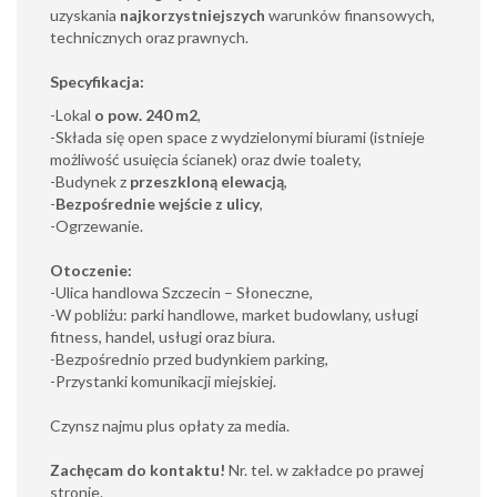
uzyskania
najkorzystniejszych
warunków finansowych,
technicznych oraz prawnych.
Specyfikacja:
-Lokal
o pow. 240 m2
,
-Składa się open space z wydzielonymi biurami (istnieje
możliwość usuięcia ścianek) oraz dwie toalety,
-Budynek z
przeszkloną elewacją
,
-
Bezpośrednie wejście z ulicy
,
-Ogrzewanie.
Otoczenie:
-Ulica handlowa Szczecin – Słoneczne,
-W pobliżu: parki handlowe, market budowlany, usługi
fitness, handel, usługi oraz biura.
-Bezpośrednio przed budynkiem parking,
-Przystanki komunikacji miejskiej.
Czynsz najmu plus opłaty za media.
Zachęcam do kontaktu!
Nr. tel. w zakładce po prawej
stronie.