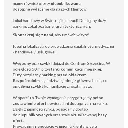
mamy również oferty
niepublikowane
,
dostępne
wyłącznie
dla naszych klientów.
Lokal handlowy w Świetnej lokalizacji. Dostępny duży
parking. Lokal bez barier architektonicznych.
Skontaktuj się z nami,
aby umówić wizytę!
Idealna lokalizacja do prowadzenia działalności medycznej
/ handlowej / usługowej !
Wygodny
oraz
szybki
dojazd do Centrum Szczecina. W
odległości 50 m przystanki
komunikacji miejskiej
.
Duży bezpłatny
parking przed obiektem
.
Bezpośrednim
sąsiedztwie jednej z głównych ulic, co
umożliwia
szybką
komunikację z reszt miasta.
W oparciu o Twoje wymagania przygotujemy
pełne
zestawienie ofert
powierzchni dostępnych na rynku.
Dzięki znajomości rynku, posiadamy dostęp
do
niepublikowanych
oraz stale aktualizowanej
bazy
ofert
.
Prowadzimy negocjacje w imieniu klienta w celu