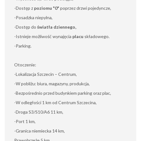
-Dostęp z
poziomu "0"
poprzez drzwi pojedyncze,
-Posadzka niepylna,
-Dostęp do
światła dziennego,
-Istnieje możliwość wynajęcia
placu
składowego.
-Parking.
Otoczenie:
-Lokalizacja Szczecin – Centrum,
-W pobliżu: biura, magazyny, produkcja,
-Bezpośrednio przed budynkiem parking oraz plac,
-W odległości 1 km od Centrum Szczecina,
-Droga S3/S10/A6 11 km,
-Port 1 km,
-Granica niemiecka 14 km,
Prawobrzeże 5 km,