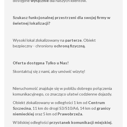
dostępne
wyłącznie
dla naszych klientów.
Szukasz funkcjonalnej przestrzeni dla swojej firmy w
świetnej lokalizacji?
Wysoki lokal zlokalizowany na
parterze
. Obiekt
bezpieczny - chroniony
ochroną fizyczną.
Oferta dostępna Tylko u Nas!
Skontaktuj się z nami, aby umówić wizytę!
Nieruchomość znajduje się w pobliżu dobrego połączenia
komunikacyjnego, co znacząco ułatwi codzienne dojazdy.
Obiekt zlokalizowany w odległości 1 km od
Centrum
Szczecina
, 11 km do drogi S3/S10/A6, 14 km od
granicy
niemieckiej
oraz 5 km od
Prawobrzeża
.
W bliskiej odległości
przystanek komunikacji miejskiej.