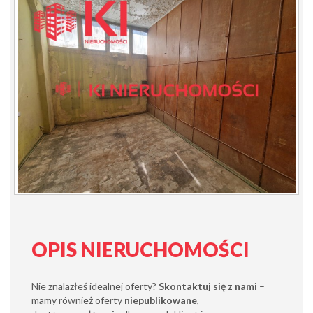
OPIS NIERUCHOMOŚCI
Nie znalazłeś idealnej oferty?
Skontaktuj się z nami
–
mamy również oferty
niepublikowane
,