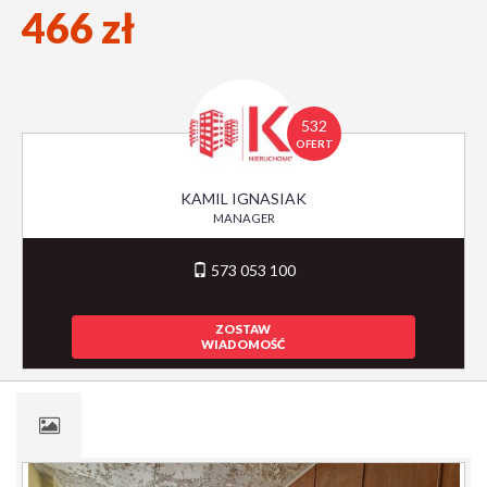
466 zł
532
OFERT
KAMIL IGNASIAK
MANAGER
573 053 100
ZOSTAW
WIADOMOŚĆ