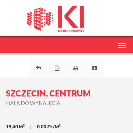
Toggl
naviga
SZCZECIN, CENTRUM
HALA DO WYNAJĘCIA
2
2
19,40 M
0,00 ZŁ/M