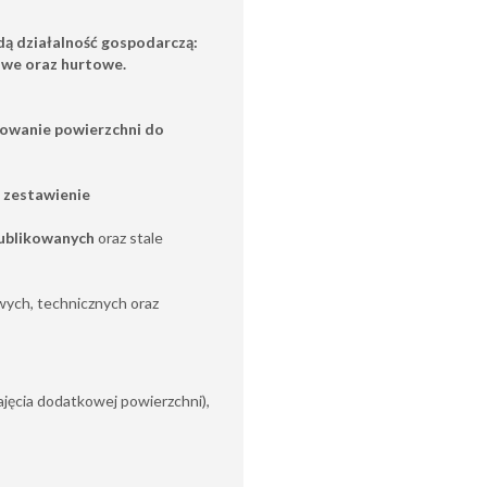
ą działalność gospodarczą:
lowe oraz hurtowe.
sowanie powierzchni do
 zestawienie
ublikowanych
oraz stale
ych, technicznych oraz
ajęcia dodatkowej powierzchni),
,