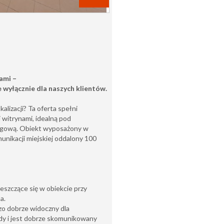
nami
–
e
wyłącznie
dla naszych klientów.
alizacji? Ta oferta spełni
 witrynami, idealną pod
ługową. Obiekt wyposażony w
nikacji miejskiej oddalony 100
szczące się w obiekcie przy
a.
dzo dobrze widoczny dla
dy i jest dobrze skomunikowany