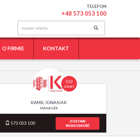
TELEFON
+48 573 053 100
O FIRMIE
KONTAKT
532
OFERT
KAMIL IGNASIAK
MANAGER
ZOSTAW
573 053 100
WIADOMOŚĆ