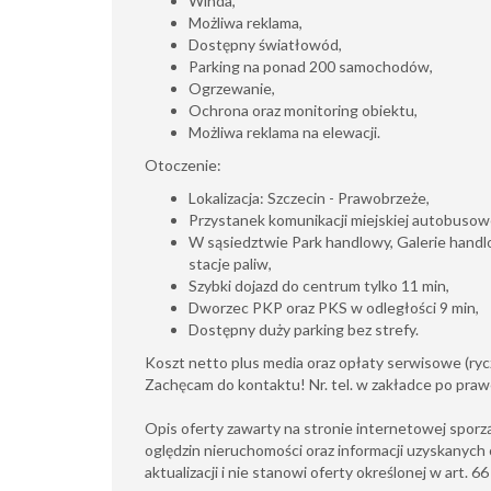
Winda,
Możliwa reklama,
Dostępny światłowód,
Parking na ponad 200 samochodów,
Ogrzewanie,
Ochrona oraz monitoring obiektu,
Możliwa reklama na elewacji.
Otoczenie:
Lokalizacja: Szczecin - Prawobrzeże,
Przystanek komunikacji miejskiej autobusow
W sąsiedztwie Park handlowy, Galerie handl
stacje paliw,
Szybki dojazd do centrum tylko 11 min,
Dworzec PKP oraz PKS w odległości 9 min,
Dostępny duży parking bez strefy.
Koszt netto plus media oraz opłaty serwisowe (rycz
Zachęcam do kontaktu! Nr. tel. w zakładce po prawe
Opis oferty zawarty na stronie internetowej sporz
oględzin nieruchomości oraz informacji uzyskanych 
aktualizacji i nie stanowi oferty określonej w art. 6