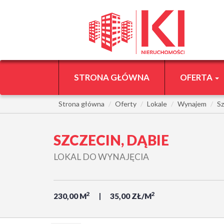
STRONA GŁÓWNA
OFERTA
Strona główna
Oferty
Lokale
Wynajem
Sz
SZCZECIN, DĄBIE
LOKAL DO WYNAJĘCIA
2
2
230,00 M
35,00 ZŁ/M