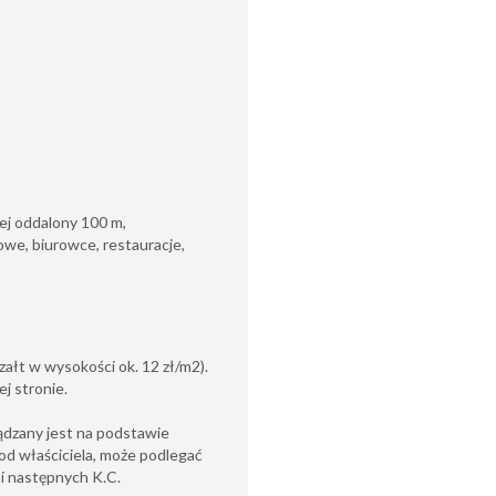
ej oddalony 100 m,
owe, biurowce, restauracje,
ałt w wysokości ok. 12 zł/m2).
j stronie.
ądzany jest na podstawie
od właściciela, może podlegać
6 i następnych K.C.