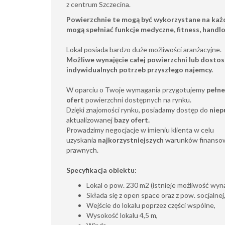
z centrum Szczecina.
Powierzchnie te mogą być wykorzystane na każd
mogą spełniać funkcje medyczne, fitness, hand
Lokal posiada bardzo duże możliwości aranżacyjne.
Możliwe wynajęcie całej powierzchni lub dosto
indywidualnych potrzeb przyszłego najemcy.
W oparciu o Twoje wymagania przygotujemy
pełne
ofert
powierzchni dostępnych na rynku.
Dzięki znajomości rynku, posiadamy dostęp do
niep
aktualizowanej
bazy ofert.
Prowadzimy negocjacje w imieniu klienta w celu
uzyskania
najkorzystniejszych
warunków finansow
prawnych.
Specyfikacja obiektu:
Lokal o pow. 230 m2 (istnieje możliwość wyn
Składa się z open space oraz z pow. socjalnej
Wejście do lokalu poprzez części wspólne,
Wysokość lokalu 4,5 m,