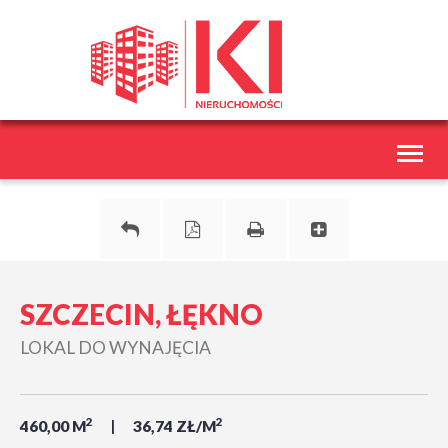
Toggl
naviga
SZCZECIN, ŁĘKNO
LOKAL DO WYNAJĘCIA
2
2
460,00 M
36,74 ZŁ/M