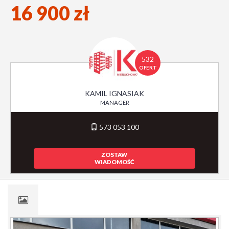
16 900 zł
532
OFERT
KAMIL IGNASIAK
MANAGER
573 053 100
ZOSTAW
WIADOMOŚĆ