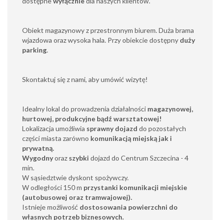
dostępne
wyłącznie
dla naszych klientów.
Obiekt magazynowy z przestronnym biurem. Duża brama
wjazdowa oraz wysoka hala. Przy obiekcie dostępny
duży
parking
.
Skontaktuj się z nami, aby umówić wizytę!
Idealny lokal do prowadzenia działalności
magazynowej,
hurtowej, produkcyjne bądź warsztatowej!
Lokalizacja umożliwia
sprawny dojazd
do pozostałych
części miasta zarówno
komunikacją miejską jak i
prywatną.
Wygodny
oraz
szybki
dojazd do Centrum
Szczecina - 4
min.
W sąsiedztwie dyskont spożywczy.
W odległości 150 m
przystanki komunikacji miejskie
(autobusowej oraz tramwajowej).
Istnieje możliwość
dostosowania powierzchni do
własnych potrzeb biznesowych.