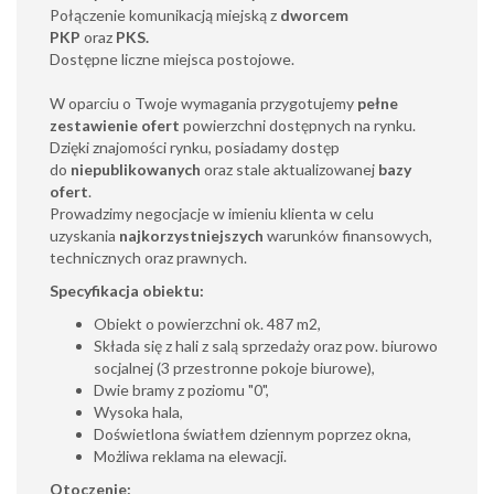
Połączenie komunikacją miejską z
dworcem
PKP
oraz
PKS.
Dostępne liczne miejsca postojowe.
W oparciu o Twoje wymagania przygotujemy
pełne
zestawienie ofert
powierzchni dostępnych na rynku.
Dzięki znajomości rynku, posiadamy dostęp
do
niepublikowanych
oraz stale aktualizowanej
bazy
ofert
.
Prowadzimy negocjacje w imieniu klienta w celu
uzyskania
najkorzystniejszych
warunków finansowych,
technicznych oraz prawnych.
Specyfikacja obiektu:
Obiekt o powierzchni ok. 487 m2,
Składa się z hali z salą sprzedaży oraz pow. biurowo
socjalnej (3 przestronne pokoje biurowe),
Dwie bramy z poziomu "0",
Wysoka hala,
Doświetlona światłem dziennym poprzez okna,
Możliwa reklama na elewacji.
Otoczenie: