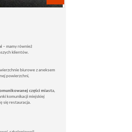
mi
– mamy również
aszych klientów.
owierzchnie biurowe z aneksem
nej powierzchni,
omunikowanej części miast
a,
anki komunikacji miejskiej
 się restauracja.
rowej, szkoleniowej!