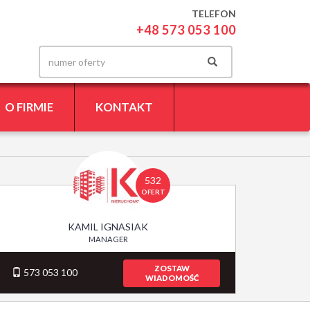
TELEFON
+48 573 053 100
O FIRMIE
KONTAKT
532
OFERT
KAMIL IGNASIAK
MANAGER
ZOSTAW
573 053 100
WIADOMOŚĆ