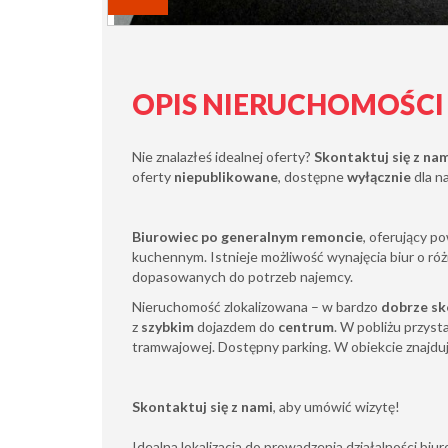
OPIS NIERUCHOMOŚCI
Nie znalazłeś idealnej oferty?
Skontaktuj się z na
oferty
niepublikowane
, dostępne
wyłącznie
dla n
Biurowiec po generalnym remoncie
, oferujący p
kuchennym. Istnieje możliwość wynajęcia biur o róż
dopasowanych do potrzeb najemcy.
Nieruchomość zlokalizowana – w bardzo
dobrze sk
z
szybkim
dojazdem do
centrum
. W pobliżu przyst
tramwajowej. Dostępny parking. W obiekcie znajduję
Skontaktuj się z nami
, aby umówić wizytę!
Idealna lokalizacja do prowadzenia działalności biu