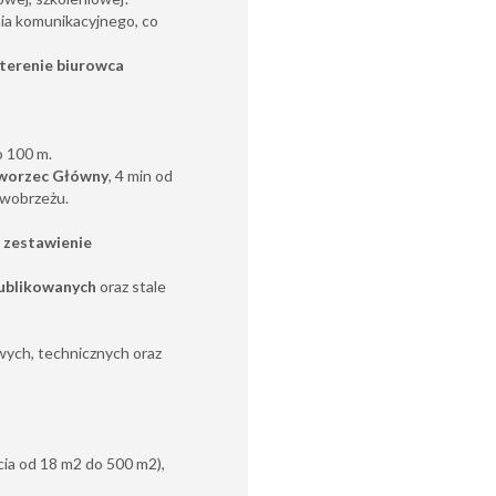
ia komunikacyjnego, co
terenie biurowca
o 100 m.
worzec Główny
, 4 min od
awobrzeżu.
 zestawienie
ublikowanych
oraz stale
ych, technicznych oraz
ęcia od 18 m2 do 500 m2),