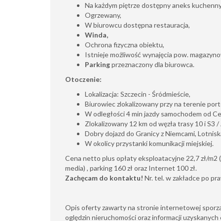
Na każdym piętrze dostępny aneks kuchenny 
Ogrzewany,
W biurowcu dostępna restauracja,
Winda,
Ochrona fizyczna obiektu,
Istnieje możliwość wynajęcia pow. magazyno
Parking
przeznaczony dla biurowca.
Otoczenie:
Lokalizacja: Szczecin - Śródmieście,
Biurowiec zlokalizowany przy na terenie po
W odległości 4 min jazdy samochodem od Ce
Zlokalizowany 12 km od węzła trasy 10 i S3 /
Dobry dojazd do Granicy z Niemcami, Lotnis
W okolicy przystanki komunikacji miejskiej.
Cena netto plus opłaty eksploatacyjne 22,7 zł/m2 
media) , parking 160 zł oraz Internet 100 zł.
Zachęcam do kontaktu!
Nr. tel. w zakładce po pra
Opis oferty zawarty na stronie internetowej sporz
oględzin nieruchomości oraz informacji uzyskanych 