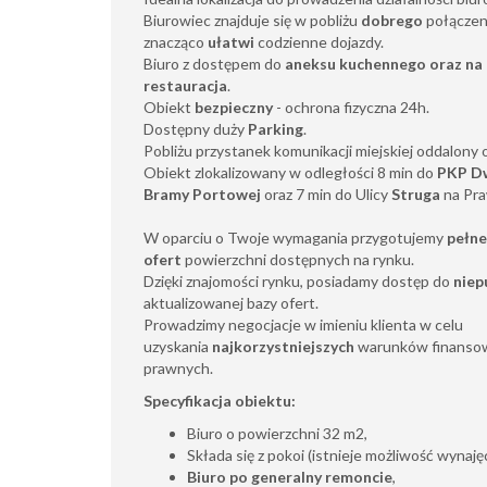
Biurowiec znajduje się w pobliżu
dobrego
połączen
znacząco
ułatwi
codzienne dojazdy.
Biuro z dostępem do
aneksu kuchennego oraz na 
restauracja
.
Obiekt
bezpieczny
- ochrona fizyczna 24h.
Dostępny duży
Parking
.
Pobliżu przystanek komunikacji miejskiej oddalony 
Obiekt zlokalizowany w odległości 8 min do
PKP D
Bramy Portowej
oraz 7 min do Ulicy
Struga
na Pr
W oparciu o Twoje wymagania przygotujemy
pełne
ofert
powierzchni dostępnych na rynku.
Dzięki znajomości rynku, posiadamy dostęp do
niep
aktualizowanej bazy ofert.
Prowadzimy negocjacje w imieniu klienta w celu
uzyskania
najkorzystniejszych
warunków finansow
prawnych.
Specyfikacja obiektu:
Biuro o powierzchni 32 m2,
Składa się z pokoi (istnieje możliwość wynaj
Biuro po generalny remoncie
,