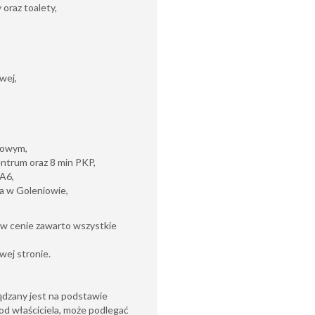
oraz toalety,
wej,
rtowym,
ntrum oraz 8 min PKP,
 A6,
ka w Goleniowie,
(w cenie zawarto wszystkie
wej stronie.
ądzany jest na podstawie
od właściciela, może podlegać