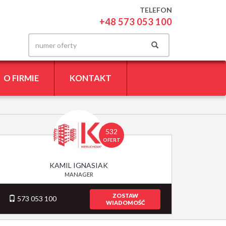
TELEFON
+48 573 053 100
O FIRMIE
KONTAKT
532
OFERT
KAMIL IGNASIAK
MANAGER
ZOSTAW
573 053 100
WIADOMOŚĆ