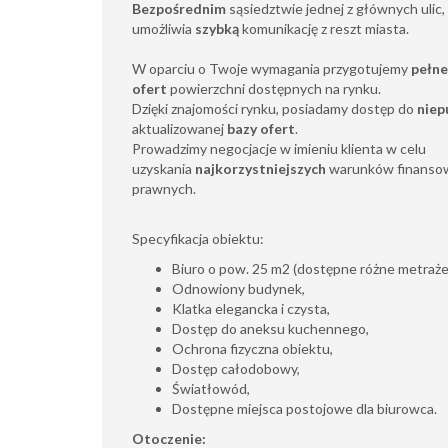
Bezpośrednim
sąsiedztwie jednej z głównych ulic,
umożliwia
szybką
komunikację z reszt miasta.
W oparciu o Twoje wymagania przygotujemy
pełne
ofert
powierzchni dostępnych na rynku.
Dzięki znajomości rynku, posiadamy dostęp do
niep
aktualizowanej
bazy ofert
.
Prowadzimy negocjacje w imieniu klienta w celu
uzyskania
najkorzystniejszych
warunków finansow
prawnych.
Specyfikacja obiektu:
Biuro o pow. 25 m2 (dostępne różne metraże
Odnowiony budynek,
Klatka elegancka i czysta,
Dostęp do aneksu kuchennego,
Ochrona fizyczna obiektu,
Dostęp całodobowy,
Światłowód,
Dostępne miejsca postojowe dla biurowca.
Otoczenie: