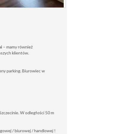
mi
– mamy również
aszych klientów.
pny parking. Biurowiec w
 Szczecinie. W odległości 50 m
ugowej / biurowej / handlowej !