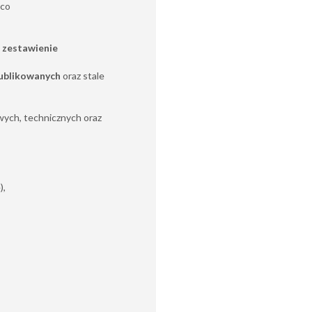
 co
 zestawienie
ublikowanych
oraz stale
ych, technicznych oraz
),