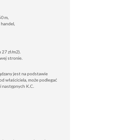
50 m,
 handel,
 27 zł/m2).
awej stronie.
ądzany jest na podstawie
od właściciela, może podlegać
6 i następnych K.C.