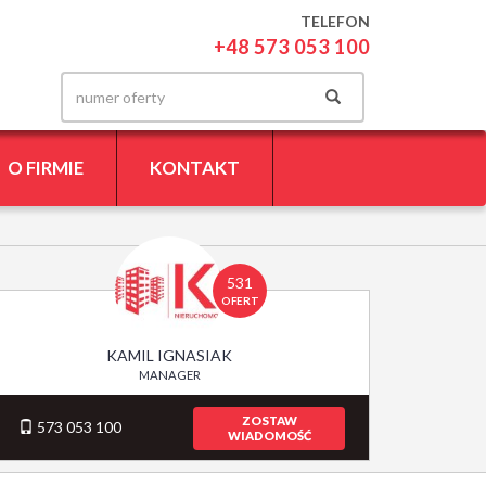
TELEFON
+48 573 053 100
O FIRMIE
KONTAKT
531
OFERT
KAMIL IGNASIAK
MANAGER
ZOSTAW
573 053 100
WIADOMOŚĆ