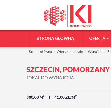
STRONA GŁÓWNA
OFERTA
Strona główna
Oferty
Lokale
Wynajem
Sz
SZCZECIN, POMORZANY
LOKAL DO WYNAJĘCIA
2
2
300,00 M
41,00 ZŁ/M