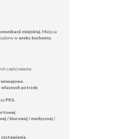
munikacji miejskiej
. Miejsca
osażony w
aneks kuchenny
.
ch części miasta
ramwajowe.
 własnych potrzeb
raz
PKS.
ortowej.
ej / biurowej / medycznej /
 zestawienie