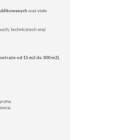
ublikowanych
oraz stale
ych, technicznych oraz
metraże od 15 m2 do 300 m2)
,
yczna,
rowca,