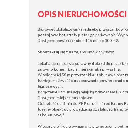
OPIS NIERUCHOMOŚCI
Biurowiec zlokalizowany niedaleko
przystanków ko
postojowe
bez strefy płatnego parkowania. Wyp
Dostępne
powierzchnie
od 15 m2 do 300 m2.
Skontaktuj się z nami
, aby umówić wizytę!
Lokalizacja umożliwia
sprawny dojazd
do pozostały
zarówno
komunikacją miejską jak i prywatną.
W odległości 50 m
przystanki autobusowe
oraz
t
Istnieje możliwość
dostosowania powierzchni do
biznesowych.
Połączenie komunikacją miejską z
dworcem PKP
o
Dostępne
miejsca postojowe
.
Odległość od 8 min do
PKP
oraz 8 min od
Bramy P
Idealny obiekt do prowadzenia działalności
handlow
szkoleniowej!
W oparciu o Twoje wymagania przygotujemy
pełne