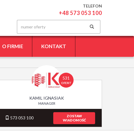
TELEFON
+48 573 053 100
O FIRMIE
KONTAKT
531
OFERT
KAMIL IGNASIAK
MANAGER
ZOSTAW
573 053 100
WIADOMOŚĆ