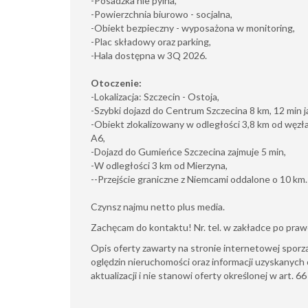
-Posadzka nie pylna,
-Powierzchnia biurowo - socjalna,
-Obiekt bezpieczny - wyposażona w monitoring,
-Plac składowy oraz parking,
-Hala dostępna w 3Q 2026.
Otoczenie:
-Lokalizacja: Szczecin - Ostoja,
-Szybki dojazd do Centrum Szczecina 8 km, 12 min
-Obiekt zlokalizowany w odległości 3,8 km od węzła
A6,
-Dojazd do Gumieńce Szczecina zajmuje 5 min,
-W odległości 3 km od Mierzyna,
--Przejście graniczne z Niemcami oddalone o 10 km.
Czynsz najmu netto plus media.
Zachęcam do kontaktu! Nr. tel. w zakładce po prawe
Opis oferty zawarty na stronie internetowej sporz
oględzin nieruchomości oraz informacji uzyskanych 
aktualizacji i nie stanowi oferty określonej w art. 6