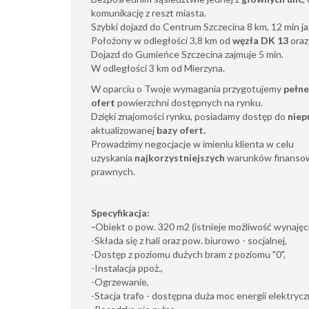
komunikację z reszt miasta.
Szybki dojazd do Centrum Szczecina 8 km, 12 min 
Położony w odległości 3,8 km od
węzła DK 13
oraz
Dojazd do Gumieńce Szczecina zajmuje 5 min.
W odległości 3 km od Mierzyna.
W oparciu o Twoje wymagania przygotujemy
pełne
ofert
powierzchni dostępnych na rynku.
Dzięki znajomości rynku, posiadamy dostęp do
niep
aktualizowanej
bazy ofert.
Prowadzimy negocjacje w imieniu klienta w celu
uzyskania
najkorzystniejszych
warunków finansow
prawnych.
Specyfikacja:
-
Obiekt o pow. 320 m2 (istnieje możliwość wynajęc
-Składa się z hali oraz pow. biurowo - socjalnej,
-Dostęp z poziomu dużych bram z poziomu "0",
-Instalacja ppoż.,
-Ogrzewanie,
-Stacja trafo - dostępna duża moc energii elektrycz