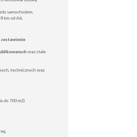
jazdy samochodem.
 8 km od A6
.
 zestawienie
ublikowanych
oraz stale
ych, technicznych oraz
ia do 700 m2)
nej,