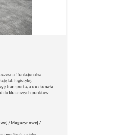
czesna i funkcjonalna
cję lub logistykę.
gę transportu, a
doskonała
zd do kluczowych punktów
wej / Magazynowej /
 co umożliwia szybką