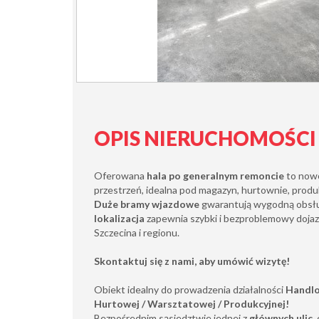
OPIS NIERUCHOMOŚCI
Oferowana
hala po generalnym remoncie
to nowo
przestrzeń, idealna pod magazyn, hurtownie, produk
Duże bramy wjazdowe
gwarantują wygodną obsłu
lokalizacja
zapewnia szybki i bezproblemowy doja
Szczecina i regionu.
Skontaktuj się z nami, aby umówić wizytę!
Obiekt idealny do prowadzenia działalności
Handlo
Hurtowej / Warsztatowej / Produkcyjnej!
Bezpośrednim sąsiedztwie jednej z
głównych ulic
,