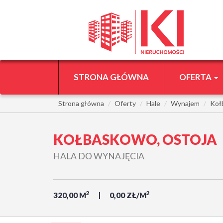
STRONA GŁÓWNA
OFERTA
Strona główna
Oferty
Hale
Wynajem
Koł
KOŁBASKOWO, OSTOJA
HALA DO WYNAJĘCIA
2
2
320,00 M
0,00 ZŁ/M