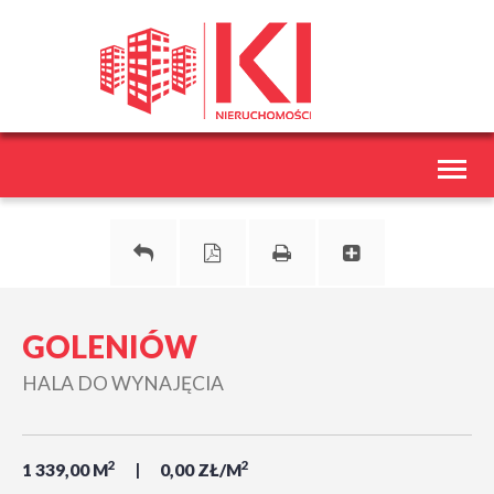
Toggl
naviga
GOLENIÓW
HALA DO WYNAJĘCIA
2
2
1 339,00 M
0,00 ZŁ/M