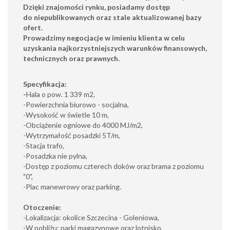
Dzięki znajomości rynku, posiadamy dostęp
do
niepublikowanych
oraz stale aktualizowanej
bazy
ofert.
Prowadzimy negocjacje w imieniu klienta w celu
uzyskania
najkorzystniejszych
warunków finansowych,
technicznych oraz prawnych.
Specyfikacja:
-
Hala o pow. 1 339 m2,
-Powierzchnia biurowo - socjalna,
-Wysokość w świetle 10 m,
-Obciążenie ogniowe do 4000 MJ/m2,
-Wytrzymałość posadzki 5T/m,
-Stacja trafo,
-Posadzka nie pylna,
-Dostęp z poziomu czterech doków oraz brama z poziomu
"0",
-Plac manewrowy oraz parking.
Otoczenie:
-Lokalizacja: okolice Szczecina - Goleniowa,
-W pobliżu: parki magazynowe oraz lotnisko,