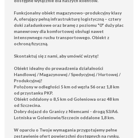
dostępne
wyłącznie
dla naszych klientów.
Funkcjonalny obiekt magazynowo–produkcyjny klasy
A, oferujący pełną infrastrukturę logistyczną – cztery
doki załadunkowe oraz bramę z poziomu "0" duży plac
manewrowy dla komfortowej obsługi nawet
intensywnego ruchu transportowego. Obiekt z
ochroną fizyczną.
Skontaktuj się z nami
, aby umówić wizytę!
Obiekt idealny do prowadzenia działalności
Handlowej / Magazynowej / Spedycyjnej / Hurtowej /
Produkcyjnej!
Położony w odległości 5 km od
węzła S6
oraz 1,8 km
od przystanku PKP
.
Obiekt oddalony o 8,5 km od
Goleniowa
oraz 48 km
od
Szczecina.
Dobry dojazd
do Granicy z Niemcami - drogą S3/A6.
Lotniska
w Goleniowie/Szczecin oddalone 1,8 km
.
W oparciu o Twoje wymagania przygotujemy
pełne
zestawienie ofert
powierzchni dostępnych na rynku.