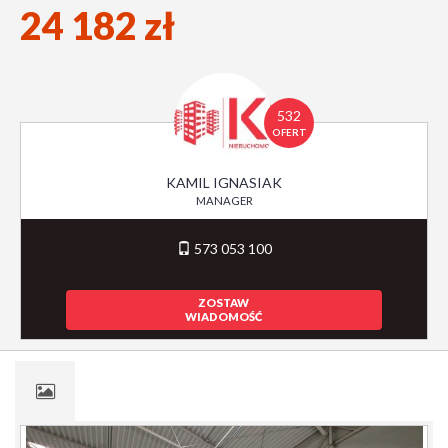
24 182 zł
532
OFERT
KAMIL IGNASIAK
MANAGER
573 053 100
ZOSTAW
WIADOMOŚĆ