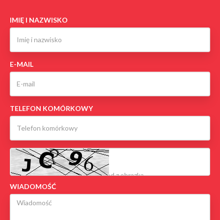
IMIĘ I NAZWISKO
E-MAIL
TELEFON KOMÓRKOWY
WIADOMOŚĆ