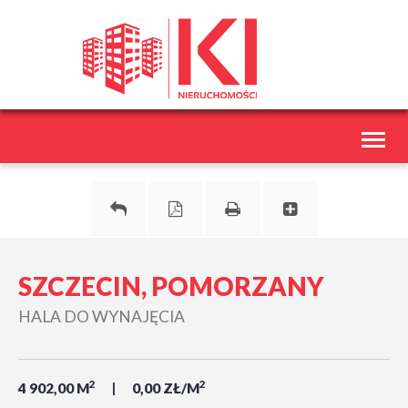
Toggl
naviga
SZCZECIN, POMORZANY
HALA DO WYNAJĘCIA
2
2
4 902,00 M
0,00 ZŁ/M