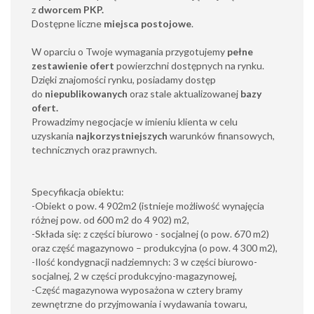
z
dworcem PKP.
Dostępne liczne
miejsca postojowe
.
W oparciu o Twoje wymagania przygotujemy
pełne
zestawienie ofert
powierzchni dostępnych na rynku.
Dzięki znajomości rynku, posiadamy dostęp
do
niepublikowanych
oraz stale aktualizowanej
bazy
ofert.
Prowadzimy negocjacje w imieniu klienta w celu
uzyskania
najkorzystniejszych
warunków finansowych,
technicznych oraz prawnych.
Specyfikacja obiektu:
-Obiekt o pow. 4 902m2 (istnieje możliwość wynajęcia
różnej pow. od 600 m2 do 4 902) m2,
-Składa się: z części biurowo - socjalnej (o pow. 670 m2)
oraz część magazynowo – produkcyjna (o pow. 4 300 m2),
-Ilość kondygnacji nadziemnych: 3 w części biurowo-
socjalnej, 2 w części produkcyjno-magazynowej,
-Część magazynowa wyposażona w cztery bramy
zewnętrzne do przyjmowania i wydawania towaru,