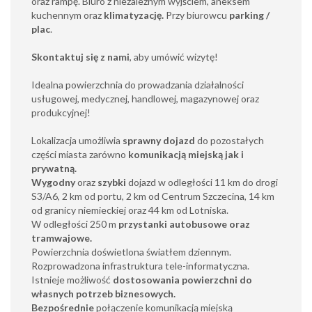
oraz rampę. Biuro z niezależnym wyjściem, aneksem
kuchennym oraz
klimatyzację
.
Przy biurowcu
parking /
plac
.
Skontaktuj się z nami
, aby umówić wizytę!
Idealna powierzchnia do prowadzania działalności
usługowej, medycznej, handlowej, magazynowej oraz
produkcyjnej!
Lokalizacja umożliwia
sprawny dojazd
do pozostałych
części miasta zarówno
komunikacją miejską jak i
prywatną.
Wygodny
oraz
szybki
dojazd w odległości 11 km do drogi
S3/A6, 2 km od portu, 2 km od Centrum Szczecina, 14 km
od granicy niemieckiej oraz 44 km od Lotniska.
W odległości 250 m
przystanki autobusowe oraz
tramwajowe
.
Powierzchnia doświetlona światłem dziennym.
Rozprowadzona infrastruktura tele-informatyczna.
Istnieje możliwość
dostosowania powierzchni do
własnych potrzeb biznesowych.
Bezpośrednie
połączenie komunikacją miejską