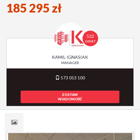
185 295 zł
532
OFERT
KAMIL IGNASIAK
MANAGER
573 053 100
ZOSTAW
WIADOMOŚĆ