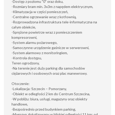
-Dostęp z poziomu "0" oraz doku,
-Rozmiary bram min. 3x3m z napędem elektrycznym,
-Klimatyzacja w części pomieszczeń,
-Centralne ogrzewanie wraz z kotłownią,
-Rozprowadzona infrastruktura tele-informatyczna na
całym obiekcie,
-Sprężone powietrze wraz z pomieszczeniem
kompresorowni,
-System alarmu pożarowego,
-Samoczynne urządzenie gaśnicze w serwerowni,
-System alarmowy z monitoringiem,
-Kontrola dostępu,
Teren ogrodzony,
-Na terenie jest duży parking dla samochodów
ciężarowych i osobowych oraz plac manewrowy.
Otoczenie:
-Lokalizacja: Szczecin – Pomorzany,
-Obiekt w odległości 2 km do Centrum Szczecina,
-W pobliżu: biura, usługi, magazyny oraz obiekty
handlowe,
-Bezpośrednio przed budynkiem parking,
-Magazyn zlokalizowany w bliskiej odległości 11 km; od