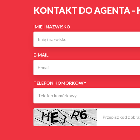
KONTAKT DO AGENTA - 
IMIĘ I NAZWISKO
E-MAIL
TELEFON KOMÓRKOWY