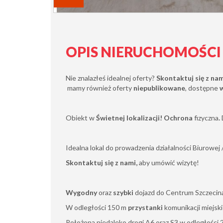
OPIS NIERUCHOMOŚCI
Nie znalazłeś idealnej oferty?
Skontaktuj się z na
mamy również oferty
niepublikowane
, dostępne
Obiekt w
Świetnej lokalizacji! Ochrona
fizyczna
.
Idealna lokal do prowadzenia działalności Biurowej
Skontaktuj się z nami,
aby umówić wizytę!
Wygodny
oraz
szybki
dojazd do Centrum Szczecin
W odległości 150 m
przystanki
komunikacji miejski
Położona niedaleko drogi A6 oraz S3 w odległości 2,