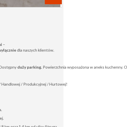
mi
–
wyłącznie
dla naszych klientów.
Dostępny
duży parking.
Powierzchnia wyposażona w aneks kuchenny. O
 / Handlowej / Produkcyjnej / Hurtowej!
a.
ej.
8 km oraz 1,4 km od ulicy Struga.