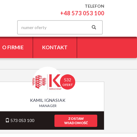
TELEFON
+48 573 053 100
O FIRMIE
KONTAKT
532
OFERT
KAMIL IGNASIAK
MANAGER
ZOSTAW
573 053 100
WIADOMOŚĆ