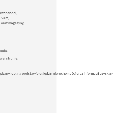
raz handel,
150 m,
i oraz magazyny,
woda.
wej stronie.
zany jest na podstawie oględzin nieruchomości oraz informacji uzyskanych