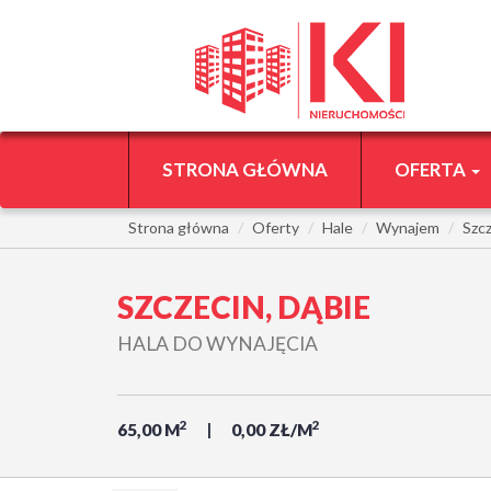
STRONA GŁÓWNA
OFERTA
Strona główna
Oferty
Hale
Wynajem
Szc
SZCZECIN, DĄBIE
HALA DO WYNAJĘCIA
2
2
65,00 M
0,00 ZŁ/M