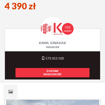
4 390 zł
532
OFERT
KAMIL IGNASIAK
MANAGER
573 053 100
ZOSTAW
WIADOMOŚĆ