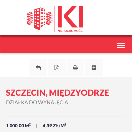
Toggl
naviga
SZCZECIN, MIĘDZYODRZE
DZIAŁKA DO WYNAJĘCIA
2
2
1 000,00 M
4,39 ZŁ/M