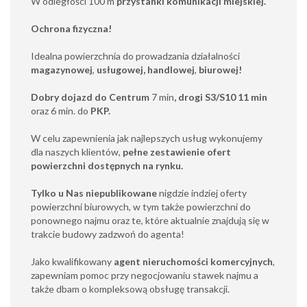
W odległości 100 m
przystanki komunikacji miejskiej.
Ochrona fizyczna!
Idealna powierzchnia do prowadzania działalności
magazynowej
,
usługowej,
handlowej
,
biurowej!
Dobry dojazd do Centrum
7 min
, drogi S3/S10 11 min
oraz 6 min. do
PKP.
W celu zapewnienia jak najlepszych usług wykonujemy
dla naszych klientów,
pełne zestawienie ofert
powierzchni dostępnych na rynku.
Tylko u Nas niepublikowane
nigdzie indziej oferty
powierzchni biurowych, w tym także powierzchni do
ponownego najmu oraz te, które aktualnie znajdują się w
trakcie budowy zadzwoń do agenta!
Jako kwalifikowany
agent nieruchomości komercyjnych
,
zapewniam pomoc przy negocjowaniu stawek najmu a
także dbam o kompleksową obsługę transakcji.