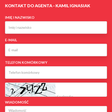
KONTAKT DO AGENTA - KAMIL IGNASIAK
IMIĘ I NAZWISKO
E-MAIL
TELEFON KOMÓRKOWY
WIADOMOŚĆ