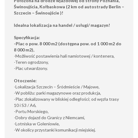
Położona na drodze wjazdowej od strony Poznania,
Świnoujścia, Kołbaskowa (2 km od autostrady Berlin –
Szczecin – Świnoujście )!
Idealna lokalizacja na handel / usługi/ magazyn!
Specyfikacja:
-Plac o pow. 8 000 m2 (dostępna pow. od 1 000 m2 do
8 000 m2),
-Możliwość postawienia hali namiotowej / kontenera,
-Teren ogrodzony,
-Plac utwardzony.
Otoczenie:
-Lokalizacja Szczecin – Śródmieście / Majowe,
-W pobliżu: parki magazynowe oraz produkcja,
-Plac zlokalizowany w bliskiej odległości; od węzła trasy
10 i S3 / A6,
-Portu Morskiego,
-Dobry dojazd do Granicy z Niemcami,
-Lotniska w Goleniowie,
-W okolicy przystanki komunikacji miejskiej.