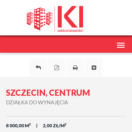
Toggl
naviga
SZCZECIN, CENTRUM
DZIAŁKA DO WYNAJĘCIA
2
2
8 000,00 M
2,00 ZŁ/M