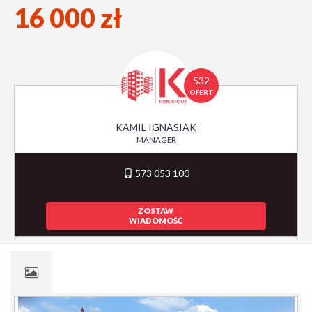
16 000 zł
532
OFERT
KAMIL IGNASIAK
MANAGER
573 053 100
ZOSTAW
WIADOMOŚĆ