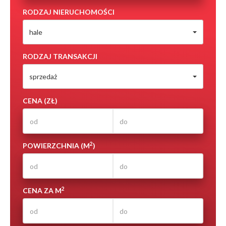
RODZAJ NIERUCHOMOŚCI
hale
RODZAJ TRANSAKCJI
sprzedaż
CENA (ZŁ)
2
POWIERZCHNIA (M
)
2
CENA ZA M