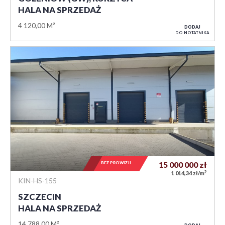
HALA NA SPRZEDAŻ
4 120,00 M²
DODAJ
DO NOTATNIKA
BEZ PROWIZJI
15 000 000
zł
2
1 014,34 zł/m
KIN-HS-155
SZCZECIN
HALA NA SPRZEDAŻ
14 788,00 M²