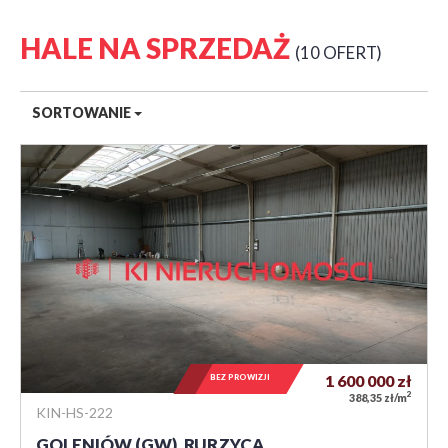
HALE NA SPRZEDAŻ
10 OFERT
SORTOWANIE
BEZ PROWIZJI
1 600 000
zł
2
388,35 zł/m
KIN-HS-222
GOLENIÓW (GW), RURZYCA